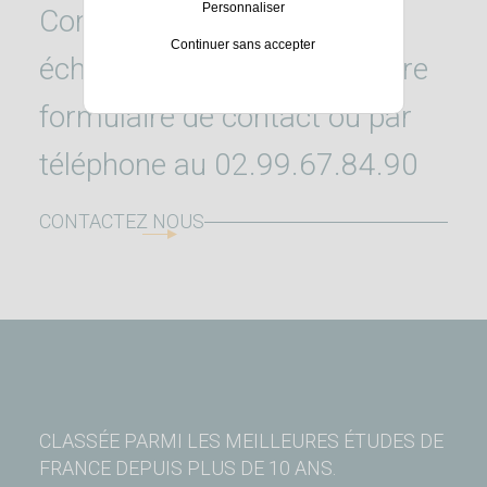
Personnaliser
Contactez-nous pour un
Continuer sans accepter
échange confidentiel via notre
formulaire de contact ou par
téléphone au 02.99.67.84.90
CONTACTEZ NOUS
CLASSÉE PARMI LES MEILLEURES ÉTUDES DE
FRANCE DEPUIS PLUS DE 10 ANS.