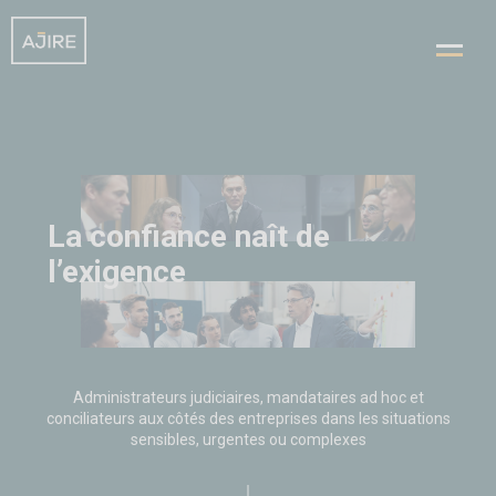
Skip
to
content
La confiance naît de l'exigence
La confiance naît de
l’exigence
Administrateurs judiciaires, mandataires ad hoc et
conciliateurs aux côtés des entreprises dans les situations
sensibles, urgentes ou complexes