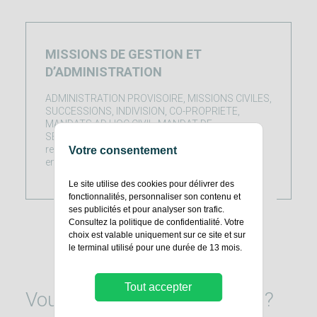
MISSIONS DE GESTION ET
D’ADMINISTRATION
ADMINISTRATION PROVISOIRE, MISSIONS CIVILES,
SUCCESSIONS, INDIVISION, CO-PROPRIETE,
MANDATS AD HOC CIVIL, MANDAT DE
SEQUESTRE, MISSIONS D’EXPERTISE Vous
rencontrez des difficultés dans la gestion d’une
Votre consentement
entreprise pour défaut de…
Le site utilise des cookies pour délivrer des
fonctionnalités, personnaliser son contenu et
EN SAVOIR PLUS
ses publicités et pour analyser son trafic.
Consultez la
politique de confidentialité
. Votre
choix est valable uniquement sur ce site et sur
le terminal utilisé pour une durée de 13 mois.
Tout accepter
Vous faites face à une crise ?